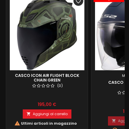
favorite_border
CASCO ICON AIR FLIGHT BLOCK
MA
CHAIN GREEN
CASCO LS
(0)
Prezzo
195,00 €
Pr
10
Aggiungi al carrello

Aggiun


Ultimi articoli in magazzino