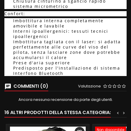
Chiusura cinturino a sgancio rapido
sistema micrometrico
Confort:
Imbottitura interna completamente
amovibile e lavabile
Interni ipoallergenici: tessuti tecnici
ipoallergenici
Imbottitura tagliata con il laser: si adatta
perfettamente alle curve del viso del
pilota, senza lasciare zone dove potrebbe
accumularsi il calore
Prese d'aria superiore
Predisposto per l'installazione di sistema
Interfono Bluetooth
COMMENTI (0)
Valutazione
Ancora nessuna recensione da parte degli utenti.
16 ALTRI PRODOTTI DELLA STESSA CATEGORIA:
<
>
Non disponibile