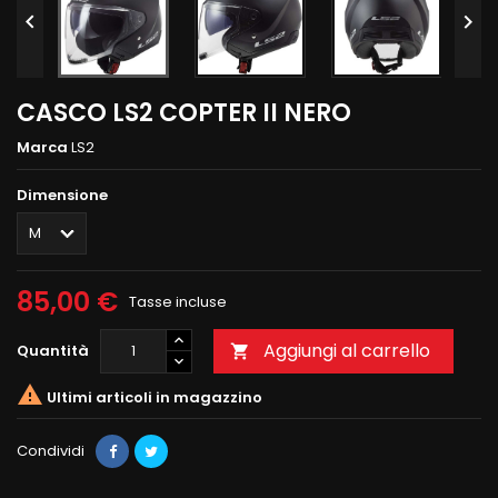


CASCO LS2 COPTER II NERO
Marca
LS2
Dimensione
85,00 €
Tasse incluse
Aggiungi al carrello
Quantità


Ultimi articoli in magazzino
Condividi