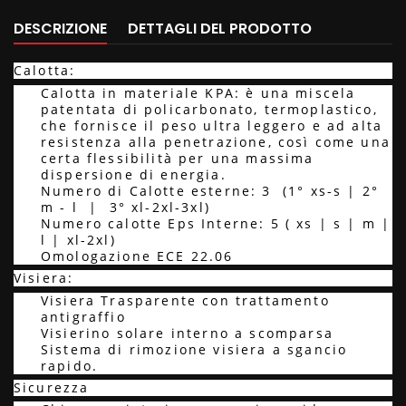
DESCRIZIONE
DETTAGLI DEL PRODOTTO
Calotta:
Calotta in materiale KPA: è una miscela
patentata di policarbonato, termoplastico,
che fornisce il peso ultra leggero e ad alta
resistenza alla penetrazione, così come una
certa flessibilità per una massima
dispersione di energia.
Numero di Calotte esterne: 3 (1° xs-s | 2°
m - l | 3° xl-2xl-3xl)
Numero calotte Eps Interne: 5 ( xs | s | m |
l | xl-2xl)
Omologazione ECE 22.06
Visiera:
Visiera Trasparente con trattamento
antigraffio
Visierino solare interno a scomparsa
Sistema di rimozione visiera a sgancio
rapido.
Sicurezza