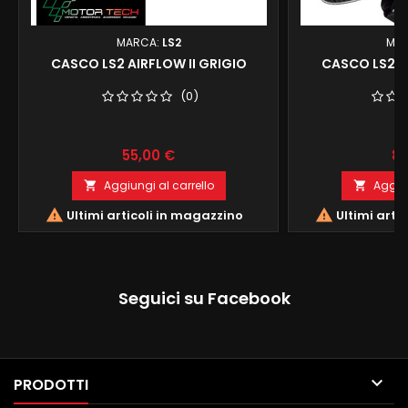
MARCA:
LS2
MA
CASCO LS2 AIRFLOW II GRIGIO
CASCO LS2 CO
(0)
Prezzo
Pr
55,00 €
85
Aggiungi al carrello
Aggiun




Ultimi articoli in magazzino
Ultimi arti
Seguici su Facebook

PRODOTTI