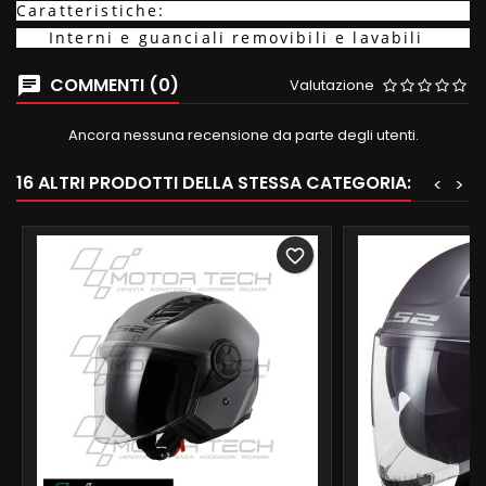
Caratteristiche:
Interni e guanciali removibili e lavabili
COMMENTI (0)
Valutazione
Ancora nessuna recensione da parte degli utenti.
16 ALTRI PRODOTTI DELLA STESSA CATEGORIA:
<
>
favorite_border