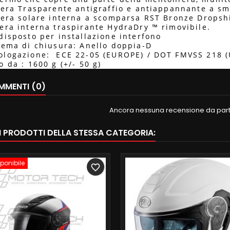
iera Trasparente antigraffio e antiappannante a s
iera solare interna a scomparsa RST Bronze Dropsh
era interna traspirante HydraDry ™ rimovibile.
disposto per installazione interfono
tema di chiusura: Anello doppia-D
logazione: ECE 22-05 (EUROPE) / DOT FMVSS 218 
o da : 1600 g (+/- 50 g)
MENTI (0)
Ancora nessuna recensione da parte
RI PRODOTTI DELLA STESSA CATEGORIA:
ponibile
favorite_border