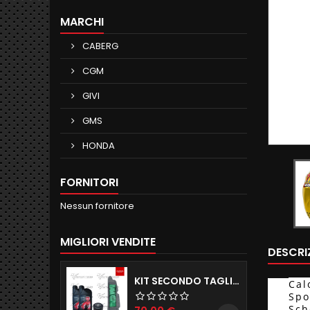
MARCHI
CABERG
CGM
GIVI
GMS
HONDA
FORNITORI
Nessun fornitore
MIGLIORI VENDITE
DESCRI
KIT SECONDO TAGLIANDO HONDA SH 350
Cal
Spo
Sch