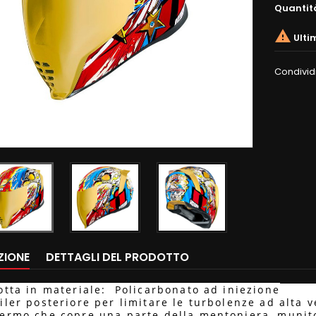
Quantit

Ulti
Condivid
ZIONE
DETTAGLI DEL PRODOTTO
otta in materiale: Policarbonato ad iniezione
iler posteriore per limitare le turbolenze ad alta v
ermo che copre una parte della mentoniera, munit