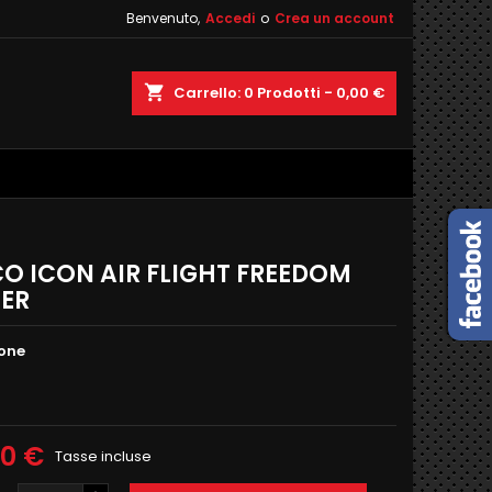
Benvenuto,
Accedi
o
Crea un account
×
×
×
shopping_cart
Carrello:
0
Prodotti - 0,00 €
sta
i
i
O ICON AIR FLIGHT FREEDOM
TER
one
00 €
Tasse incluse