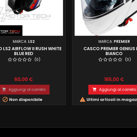
MARCA:
LS2
MARCA:
PREMIER
 LS2 AIRFLOW II RUSH WHITE
CASCO PREMIER GENIUS
BLUE RED
BIANCO
(0)
(0)
Prezzo
Prezzo
60,00 €
165,00 €
Aggiungi al carrello
Aggiungi al carrello




Non disponibile
Ultimi articoli in maga