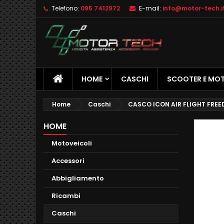
Telefono:
095 7412972
E-mail:
info@motor-tech.i
M
C
A
add_circle_outline
De
No
dei
HOME
CASCHI
SCOOTER E MO
Home
Caschi
CASCO ICON AIR FLIGHT FREE
HOME
Motoveicoli
Accessori
Abbigliamento
Ricambi
Caschi