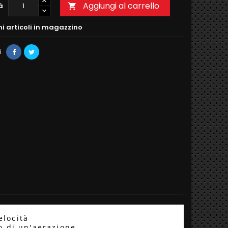
Aggiungi al carrello
à

mi articoli in magazzino
i
elocità
o di un'aerazione