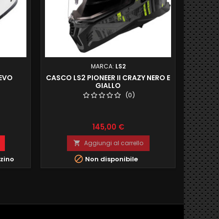
MARCA:
LS2
 EVO
CASCO LS2 PIONEER II CRAZY NERO E
CASC
GIALLO
(0)
Prezzo
145,00 €
Aggiungi al carrello



zzino
Non disponibile
Ult