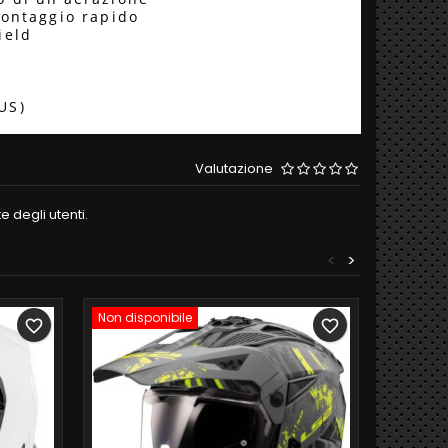
montaggio rapido
ield
(US)
Valutazione
 degli utenti.
<
>
Non disponibile
favorite_border
favorite_border