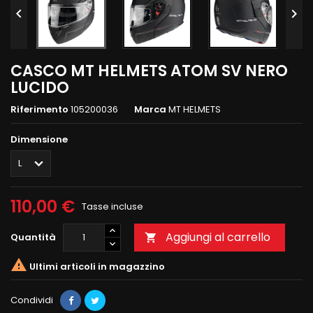


CASCO MT HELMETS ATOM SV NERO
LUCIDO
Riferimento
105200036
Marca
MT HELMETS
Dimensione
110,00 €
Tasse incluse
Aggiungi al carrello
Quantità


Ultimi articoli in magazzino
Condividi