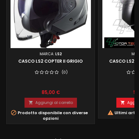
MARCA:
LS2
MA
CASCO LS2 COPTER II GRIGIO
CASCO LS2 AI
(0)
Prezzo
Pr
85,00 €
55
Aggiungi al carrello
Aggiun




Prodotto disponibile con diverse
Ultimi arti
opzioni