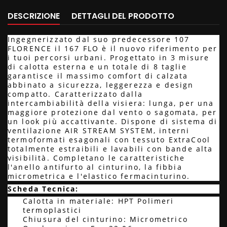
DESCRIZIONE
DETTAGLI DEL PRODOTTO
Ingegnerizzato dal suo predecessore 107
FLORENCE il 167 FLO è il nuovo riferimento per
i tuoi percorsi urbani. Progettato in 3 misure
di calotta esterna e un totale di 8 taglie
garantisce il massimo comfort di calzata
abbinato a sicurezza, leggerezza e design
compatto. Caratterizzato dalla
intercambiabilità della visiera: lunga, per una
maggiore protezione dal vento o sagomata, per
un look più accattivante. Dispone di sistema di
ventilazione AIR STREAM SYSTEM, interni
termoformati esagonali con tessuto ExtraCool
totalmente estraibili e lavabili con bande alta
visibilità. Completano le caratteristiche
l'anello antifurto al cinturino, la fibbia
micrometrica e l'elastico fermacinturino.
Scheda Tecnica:
Calotta in materiale: HPT Polimeri
termoplastici
Chiusura del cinturino: Micrometrico