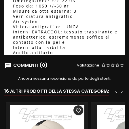
Omologazione: Ece 22.06
Peso da: 1050 +/-50 gr
Misure calotta esterna: 3
Verniciatura antigraffio
Air system
Visiera antigraffio: LUNGA
Interni EXTRACOOL: tessuto traspirante e
antibatterico, estremamente soffice al
contatto con la pelle
Interni alta fisibilità
Anello antifurto
COMMENTI (0)
Valutazione
Ancora nessuna recensione da parte degli utenti.
16 ALTRI PRODOTTI DELLA STESSA CATEGORIA:
<
>
favorite_border