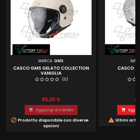
MARCA:
GMS
MAR
CASCO GMS GELATO COLLECTION
CASCO CG
VANIGLIA
(0)
Prezzo
Pr
65,00 €
45
Aggiungi al carrello
Aggiun




Prodotto disponibile con diverse
Ultimi arti
opzioni