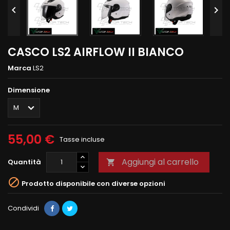


CASCO LS2 AIRFLOW II BIANCO
Marca
LS2
Dimensione
55,00 €
Tasse incluse
Aggiungi al carrello
Quantità


Prodotto disponibile con diverse opzioni
Condividi