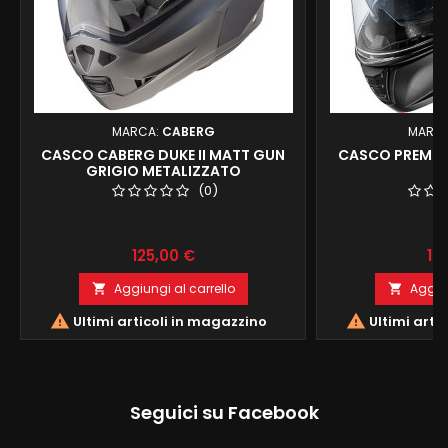
MARCA:
CABERG
MARC
CASCO CABERG DUKE II MATT GUN
CASCO PREMIER
GRIGIO METALIZZATO
(0)
Prezzo
Pr
125,00 €
16
Aggiungi al carrello
Aggiun




Ultimi articoli in magazzino
Ultimi arti
Seguici su Facebook