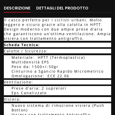
DESCRIZIONE
DETTAGLI DEL PRODOTTO
Il casco perfetto per i ciclisti urbani. Molto
leggero e sicuro grazie alla calotta in HPTT.
Design moderno con due ampie prese d’aria
che garantiscono un’ottima ventilazione. Ampia
visiera con trattamento antigraffio.
Scheda Tecnica:
Calotte / Sicurezza:
Materiale: HPTT (Termoplastica)
Multidensità EPS
Peso da: 1500+/-50gr
Cinturino a Sgancio Rapido Micrometrico
Omologazione: ECE 22.06
Ventilazione:
Prese d'aria: 2 supreiori
Eps Canalizzato
Visiera:
Nuovo sistema di rimozione visiera (Push
Botton)
Visiera con trattamento Antigraffio