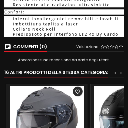
Resistente alle radiazioni ultraviolette
Confort:
Interni ipoallergenici removibili e lavabili
Imbottitura taglita a laser
Collare Neck Roll
Predispsoto per interfono Ls2 4x By Cardo
COMMENTI (0)
Valutazione
Ancora nessuna recensione da parte degli utenti.
16 ALTRI PRODOTTI DELLA STESSA CATEGORIA:
<
>
favorite_border